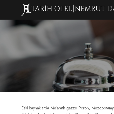
Eski kaynaklarda Me’arath gazze Pörön, Mezopotamya’d