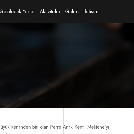
Gezilecek Yerler
Aktiviteler
Galeri
İletişim
ük kentinden biri olan Perre Antik Kenti, Melitene’yi