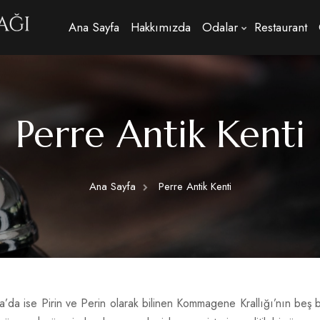
Ana Sayfa
Hakkımızda
Odalar
Restaurant
Perre Antik Kenti
Ana Sayfa
Perre Antik Kenti
a ise Pirin ve Perin olarak bilinen Kommagene Krallığı’nın beş büy