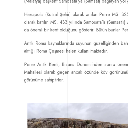
(Malatya) başkent Samosata’ya (Samsat) bağlayan yol g
Hierapolis (Kutsal Şehir) olarak anılan Perre MS. 325
olarak katılır. MS. 433 yılında Samosata’lı (Samsatl
da önemli bir kent olduğunu gösterir. Bütün bunlar Pe
Antik Roma kaynaklarında suyunun güzelliğinden bahse
aktığı Roma Çeşmesi halen kullanılmaktadır.
Perre Antik Kenti, Bizans Dönemi'nden sonra önemini
Mahallesi olarak geçen ancak özünde köy görünümüne 
görünüme sahiptirler.