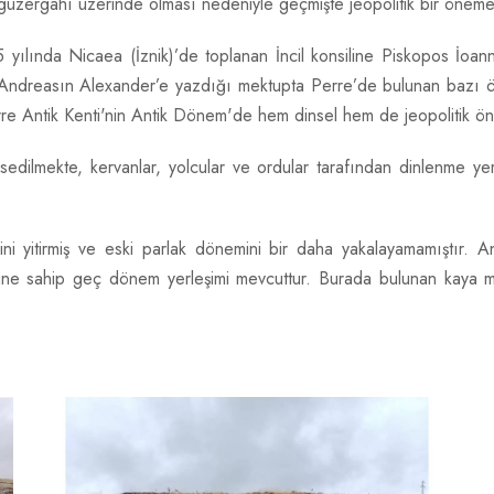
üzergahı üzerinde olması nedeniyle geçmişte jeopolitik bir öneme 
 yılında Nicaea (İznik)’de toplanan İncil konsiline Piskopos İoan
ı) Andreasın Alexander’e yazdığı mektupta Perre’de bulunan bazı 
rre Antik Kenti'nin Antik Dönem'de hem dinsel hem de jeopolitik ö
dilmekte, kervanlar, yolcular ve ordular tarafından dinlenme yeri 
 yitirmiş ve eski parlak dönemini bir daha yakalayamamıştır. An
sahip geç dönem yerleşimi mevcuttur. Burada bulunan kaya mezar